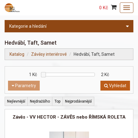
0 Kč
Toggl
navig
Kategorie a hledání
Hedvábí, Taft, Samet
Katalog
Závěsy interiérové
Hedvábí, Taft, Samet
1
Kč
2
Kč
Parametry
Vyhledat
Nejlevnější
Nejdražšího
Top
Nejprodávanější
Závěs - VV HECTOR - ZÁVĚS nebo ŘÍMSKÁ ROLETA