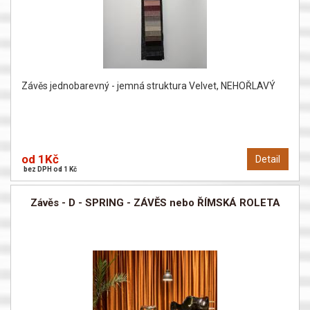
Závěs jednobarevný - jemná struktura Velvet, NEHOŘLAVÝ
od 1Kč
Detail
bez DPH od 1 Kč
Závěs - D - SPRING - ZÁVĚS nebo ŘÍMSKÁ ROLETA