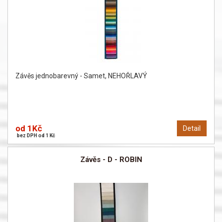
Závěs jednobarevný - Samet, NEHOŘLAVÝ
od 1Kč
Detail
bez DPH od 1 Kč
Závěs - D - ROBIN