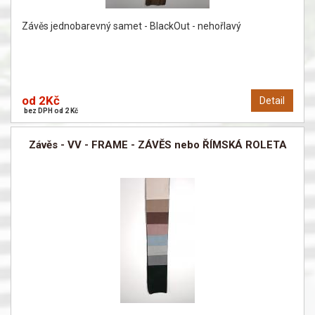
Závěs jednobarevný samet - BlackOut - nehořlavý
od 2Kč
Detail
bez DPH od 2 Kč
Závěs - VV - FRAME - ZÁVĚS nebo ŘÍMSKÁ ROLETA