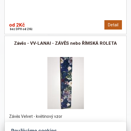
od 2Kč
Detail
bez DPH od 2 Kč
Závěs - VV-LANAI - ZÁVĚS nebo ŘÍMSKÁ ROLETA
Závěs Velvet - květinový vzor
Používáme cookies