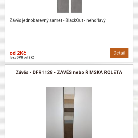
Závěs jednobarevný samet - BlackOut - nehořlavý
od 2Kč
Detail
bez DPH od 2 Kč
Závěs - DFR1128 - ZÁVĚS nebo ŘÍMSKÁ ROLETA