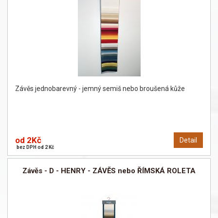
Závěs jednobarevný - jemný semiš nebo broušená kůže
od 2Kč
Detail
bez DPH od 2 Kč
Závěs - D - HENRY - ZÁVĚS nebo ŘÍMSKÁ ROLETA