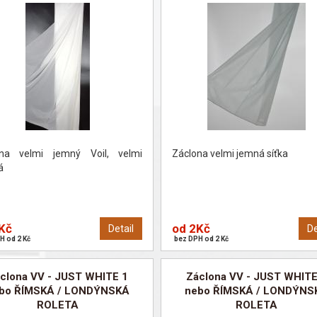
ona velmi jemný Voil, velmi
Záclona velmi jemná síťka
á
Kč
od 2Kč
Detail
De
H od 2 Kč
bez DPH od 2 Kč
clona VV - JUST WHITE 1
Záclona VV - JUST WHITE
bo ŘÍMSKÁ / LONDÝNSKÁ
nebo ŘÍMSKÁ / LONDÝNS
ROLETA
ROLETA