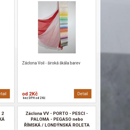
Záclona Voil - široká škála barev
od 2Kč
tail
Detail
bez DPH od 2 Kč
 2
Záclona VV - PORTO - PESCI -
KÁ
PALOMA - PEGASO nebo
ŘÍMSKÁ / LONDÝNSKÁ ROLETA