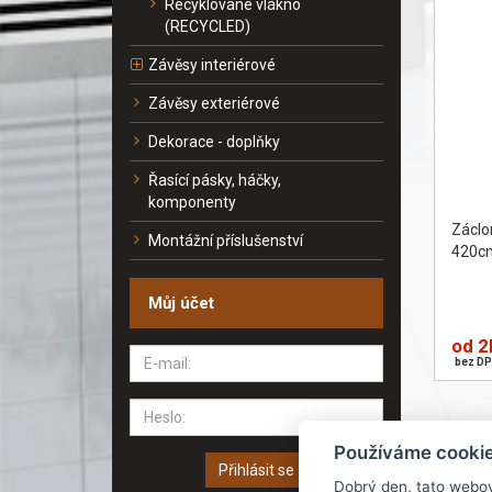
Recyklované vlákno
(RECYCLED)
Závěsy interiérové
Závěsy exteriérové
Dekorace - doplňky
Řasící pásky, háčky,
komponenty
Zácl
Montážní příslušenství
420c
Můj účet
od 2
bez DP
Používáme cooki
Přihlásit se
Dobrý den, tato webo