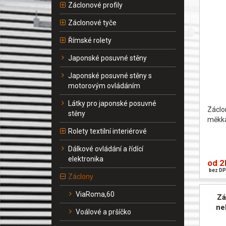
Záclonové profily
Záclonové tyče
Římské rolety
Japonské posuvné stěny
Japonské posuvné stěny s
motorovým ovládáním
Látky pro japonské posuvné
Zácl
stěny
měkk
Rolety textilní interiérové
Dálkové ovládání a řídící
elektronika
od 2
bez DP
Záclony
ViaRoma,60
Zá
ne
Voálové a pršíčko