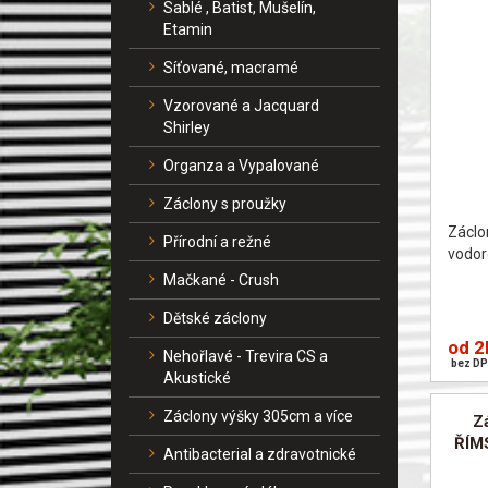
Sablé , Batist, Mušelín,
Etamin
Síťované, macramé
Vzorované a Jacquard
Shirley
Organza a Vypalované
Záclony s proužky
Záclo
Přírodní a režné
vodor
Mačkané - Crush
Dětské záclony
od 2
Nehořlavé - Trevira CS a
bez DP
Akustické
Záclony výšky 305cm a více
Z
ŘÍM
Antibacterial a zdravotnické