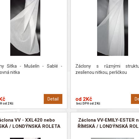
ny Síťka - Mušelín - Sablé -
Záclony s různými struktu
ovná nitka
zesílenou nitkou, perličkou
Kč
od 2Kč
Detail
De
H od 2 Kč
bez DPH od 2 Kč
áclona VV - XXL420 nebo
Záclona VV-EMILY-ESTER 
SKÁ / LONDÝNSKÁ ROLETA
ŘÍMSKÁ / LONDÝNSKÁ RO