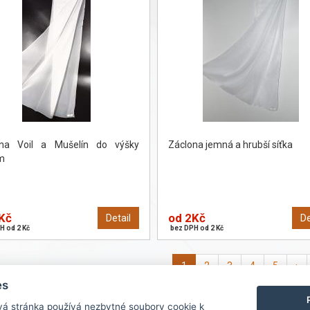
ona Voil a Mušelín do výšky
Záclona jemná a hrubší síťka
m
Kč
od 2Kč
Detail
De
H od 2 Kč
bez DPH od 2 Kč
1
2
3
4
5
›
es
vá stránka používá nezbytné soubory cookie k