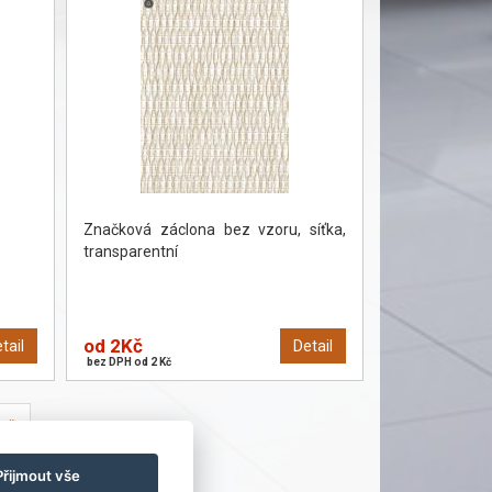
Značková záclona bez vzoru, síťka,
transparentní
od 2Kč
tail
Detail
bez DPH od 2 Kč
»
Přijmout vše