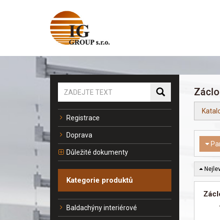
Záclo
Katal
Registrace
Doprava
Pa
Důležité dokumenty
Nejlev
Kategorie produktů
Zác
Baldachýny interiérové