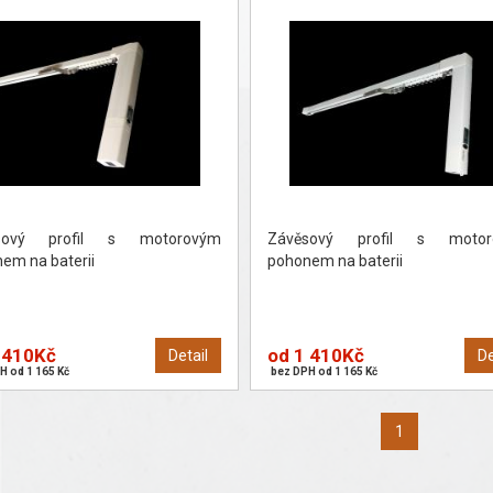
sový profil s motorovým
Závěsový profil s motor
em na baterii
pohonem na baterii
 410Kč
od 1 410Kč
Detail
De
H od 1 165 Kč
bez DPH od 1 165 Kč
1