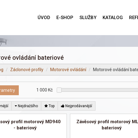
ÚVOD
E-SHOP
SLUŽBY
KATALOG
REF
ové ovládání bateriové
og
Záclonové profily
Motorové ovládání
Motorové ovládání bat
1 000
Kč
rametry
nější
Nejdražšího
Top
Nejprodávanější
sový profil motorový MD940
Závěsový profil motorový M
- bateriový
bateriový