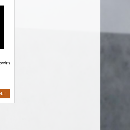
ovým
tail