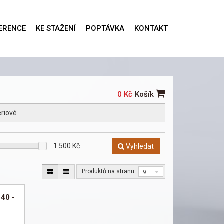
ERENCE
KE STAŽENÍ
POPTÁVKA
KONTAKT
0 Kč
Košík
eriové
1 500
Kč
Vyhledat
Produktů na stranu
9
L40 -