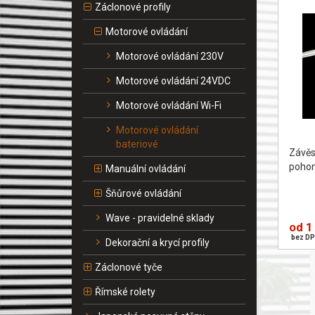
Záclonové profily
Motorové ovládání
Motorové ovládání 230V
Motorové ovládání 24VDC
Motorové ovládání Wi-Fi
Motorové ovládání
bateriové
Závě
pohon
Manuální ovládání
Šňůrové ovládání
Wave - pravidelné sklady
od 1
bez DP
Dekorační a krycí profily
Záclonové tyče
Římské rolety