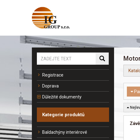
Motor
Katal
Registrace
Doprava
Pa
Důležité dokumenty
Nejlev
Kategorie produktů
Závě
Baldachýny interiérové