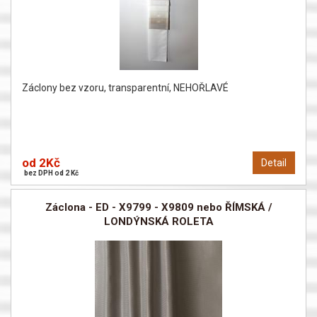
Záclony bez vzoru, transparentní, NEHOŘLAVÉ
od 2Kč
Detail
bez DPH od 2 Kč
Záclona - ED - X9799 - X9809 nebo ŘÍMSKÁ /
LONDÝNSKÁ ROLETA