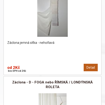
Záclona jemná síťka - nehořlavá
od 2Kč
Detail
bez DPH od 2 Kč
Záclona - D - FOGA nebo ŘÍMSKÁ / LONDÝNSKÁ
ROLETA