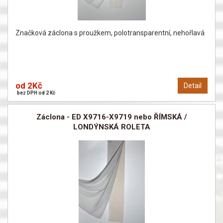
Značková záclona s proužkem, polotransparentní, nehořlavá
od 2Kč
Detail
bez DPH od 2 Kč
Záclona - ED X9716-X9719 nebo ŘÍMSKÁ /
LONDÝNSKÁ ROLETA