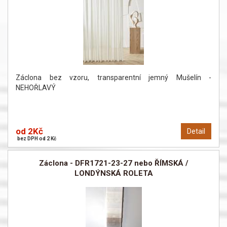
Záclona bez vzoru, transparentní jemný Mušelín -
NEHOŘLAVÝ
od 2Kč
Detail
bez DPH od 2 Kč
Záclona - DFR1721-23-27 nebo ŘÍMSKÁ /
LONDÝNSKÁ ROLETA