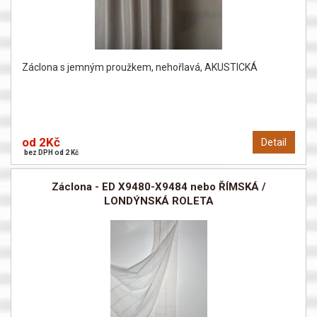
Záclona s jemným proužkem, nehořlavá, AKUSTICKÁ
od 2Kč
Detail
bez DPH od 2 Kč
Záclona - ED X9480-X9484 nebo ŘÍMSKÁ /
LONDÝNSKÁ ROLETA