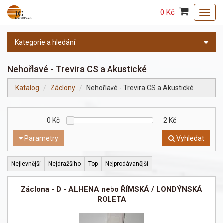
0 Kč
Toggl
navig
Kategorie a hledání
Nehořlavé - Trevira CS a Akustické
Katalog
Záclony
Nehořlavé - Trevira CS a Akustické
0
Kč
2
Kč
Parametry
Vyhledat
Nejlevnější
Nejdražšího
Top
Nejprodávanější
Záclona - D - ALHENA nebo ŘÍMSKÁ / LONDÝNSKÁ
ROLETA