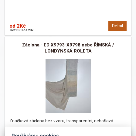
od 2Kč
Detail
bez DPH od 2 Kč
Záclona - ED X9793-X9798 nebo ŘÍMSKÁ /
LONDÝNSKÁ ROLETA
Značková záclona bez vzoru, transparentní, nehořlavá
Používáme cookies