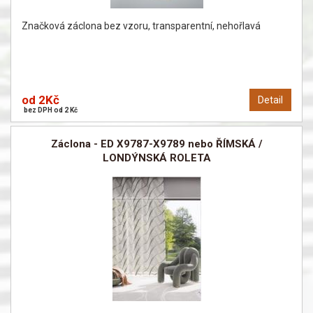
Značková záclona bez vzoru, transparentní, nehořlavá
od 2Kč
Detail
bez DPH od 2 Kč
Záclona - ED X9787-X9789 nebo ŘÍMSKÁ /
LONDÝNSKÁ ROLETA