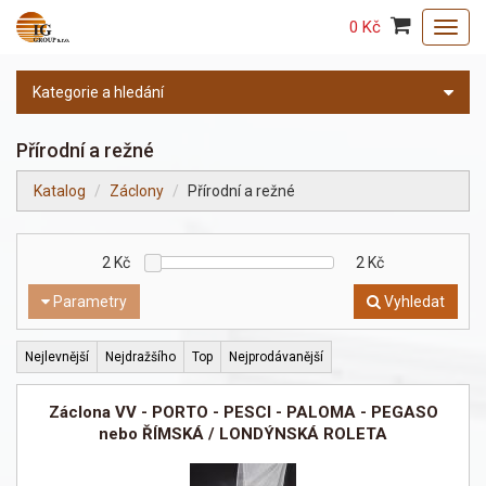
0 Kč
Toggl
navig
Kategorie a hledání
Přírodní a režné
Katalog
Záclony
Přírodní a režné
2
Kč
2
Kč
Parametry
Vyhledat
Nejlevnější
Nejdražšího
Top
Nejprodávanější
Záclona VV - PORTO - PESCI - PALOMA - PEGASO
nebo ŘÍMSKÁ / LONDÝNSKÁ ROLETA