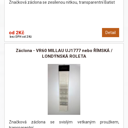
Značková záclona se zesílenou nitkou, transparentní Batist
od 2Kč
Detail
bez DPH od 2 Kč
Záclona - VR60 MILLAU UJ1777 nebo ŘÍMSKÁ /
LONDÝNSKÁ ROLETA
Značková záclona se svislým vetkaným proužkem,
transparentní