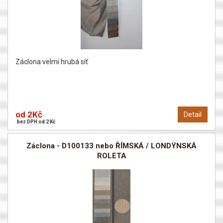
Záclona velmi hrubá síť
od 2Kč
Detail
bez DPH od 2 Kč
Záclona - D100133 nebo ŘÍMSKÁ / LONDÝNSKÁ
ROLETA