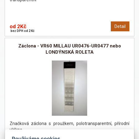
od 2Kč
Detail
bez DPH od 2 Kč
Záclona - VR60 MILLAU UR0476-UR0477 nebo
LONDÝNSKÁ ROLETA
Značková záclona s proužkem, polotransparentní, přírodní
vlákno
Používáme cookies