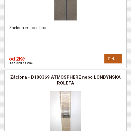
Záclona imitace Lnu
od 2Kč
Detail
bez DPH od 2 Kč
Záclona - D100369 ATMOSPHERE nebo LONDÝNSKÁ
ROLETA