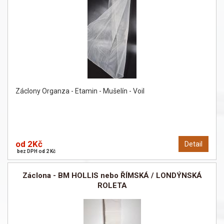
Záclony Organza - Etamin - Mušelín - Voil
od 2Kč
Detail
bez DPH od 2 Kč
Záclona - BM HOLLIS nebo ŘÍMSKÁ / LONDÝNSKÁ
ROLETA