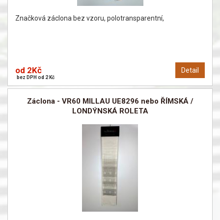
Značková záclona bez vzoru, polotransparentní,
od 2Kč
Detail
bez DPH od 2 Kč
Záclona - VR60 MILLAU UE8296 nebo ŘÍMSKÁ /
LONDÝNSKÁ ROLETA