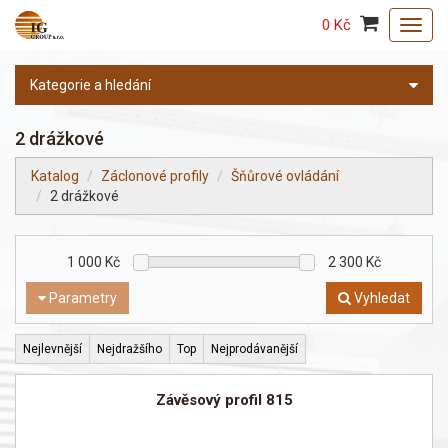
0 Kč
Toggl
navig
Kategorie a hledání
2 drážkové
Katalog
Záclonové profily
Šňůrové ovládání
2 drážkové
1 000
Kč
2 300
Kč
Parametry
Vyhledat
Nejlevnější
Nejdražšího
Top
Nejprodávanější
Závěsový profil 815