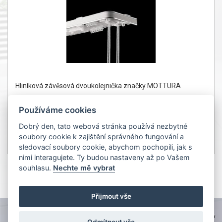
Hliníková závěsová dvoukolejnička značky MOTTURA
Používáme cookies
Dobrý den, tato webová stránka používá nezbytné
soubory cookie k zajištění správného fungování a
od 2 282Kč
Detail
sledovací soubory cookie, abychom pochopili, jak s
bez DPH od 1 886 Kč
nimi interagujete. Ty budou nastaveny až po Vašem
souhlasu.
Nechte mě vybrat
1
Přijmout vše
TOPWEBY - webhosting, domény, tvorba www