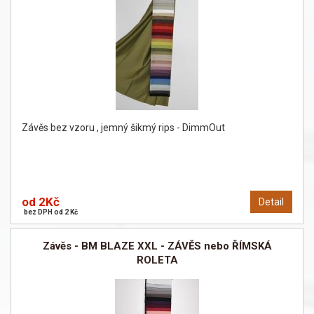
Závěs bez vzoru , jemný šikmý rips - DimmOut
od 2Kč
Detail
bez DPH od 2 Kč
Závěs - BM BLAZE XXL - ZÁVĚS nebo ŘÍMSKÁ
ROLETA