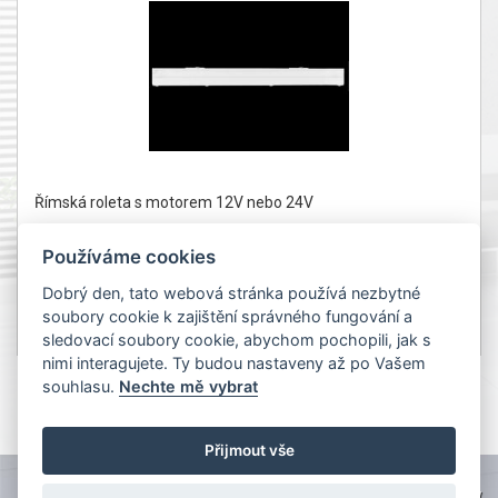
Římská roleta s motorem 12V nebo 24V
Používáme cookies
Dobrý den, tato webová stránka používá nezbytné
soubory cookie k zajištění správného fungování a
od 4Kč
Detail
sledovací soubory cookie, abychom pochopili, jak s
bez DPH od 3 Kč
nimi interagujete. Ty budou nastaveny až po Vašem
souhlasu.
Nechte mě vybrat
1
Přijmout vše
TOPWEBY - webhosting, domény, tvorba www