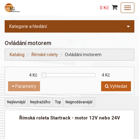
0 Kč
Toggl
navig
Kategorie a hledání
Ovládání motorem
Katalog
Římské rolety
Ovládání motorem
4
Kč
4
Kč
Parametry
Vyhledat
Nejlevnější
Nejdražšího
Top
Nejprodávanější
Římská roleta Startrack - motor 12V nebo 24V