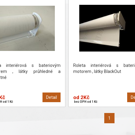
ta interiérová s bateriovým
Roleta interiérová s bater
rem , látky průhledné a
motorem , látky BlackOut
itné
Kč
od 2Kč
Detail
De
H od 1 Kč
bez DPH od 1 Kč
1