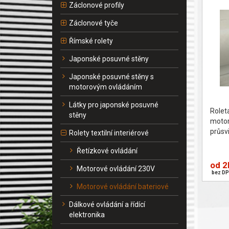
Záclonové profily
Záclonové tyče
Římské rolety
Japonské posuvné stěny
Japonské posuvné stěny s
motorovým ovládáním
Látky pro japonské posuvné
Role
stěny
moto
průsv
Rolety textilní interiérové
Řetízkové ovládání
od 2
Motorové ovládání 230V
bez DP
Motorové ovládání bateriové
Dálkové ovládání a řídící
elektronika