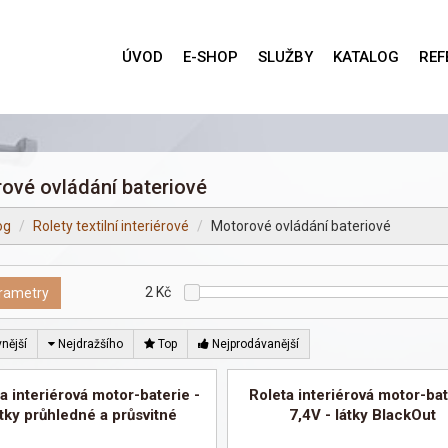
ÚVOD
E-SHOP
SLUŽBY
KATALOG
REF
ové ovládání bateriové
og
Rolety textilní interiérové
Motorové ovládání bateriové
2
Kč
rametry
nější
Nejdražšího
Top
Nejprodávanější
a interiérová motor-baterie -
Roleta interiérová motor-bat
átky průhledné a průsvitné
7,4V - látky BlackOut