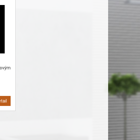
iovým
tail