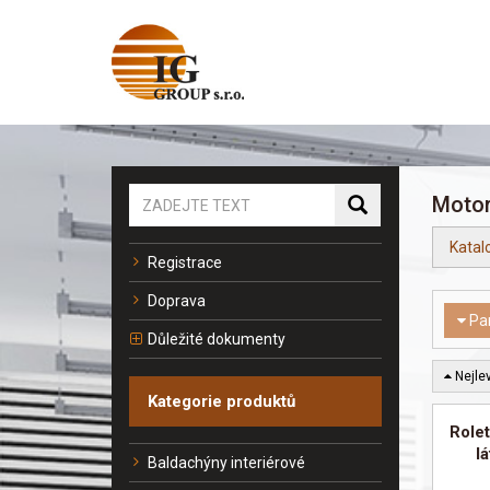
Motor
Katal
Registrace
Doprava
Pa
Důležité dokumenty
Nejlev
Kategorie produktů
Rolet
l
Baldachýny interiérové