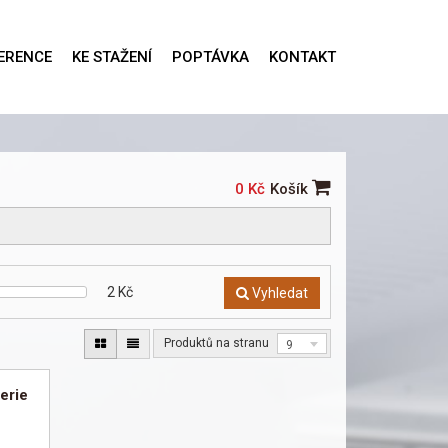
ERENCE
KE STAŽENÍ
POPTÁVKA
KONTAKT
0 Kč
Košík
2
Kč
Vyhledat
Produktů na stranu
9
erie