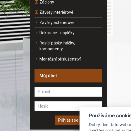
Záclony
Závěsy interiérové
Závěsy exteriérové
Dekorace - doplňky
Řasící pásky, háčky,
komponenty
Montážní příslušenství
Můj účet
Používáme cooki
Přihlásit se
Dobrý den, tato webo
zajištění správného f