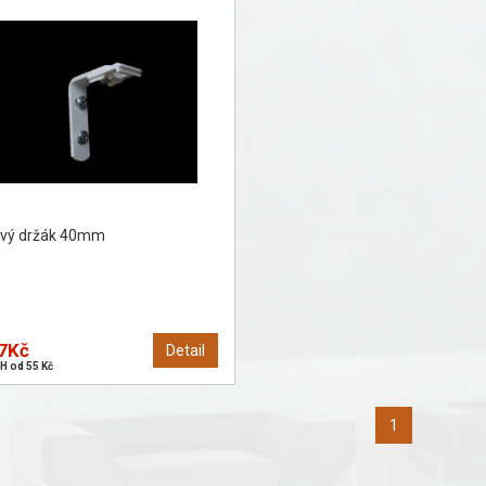
vý držák 40mm
7Kč
Detail
H od 55 Kč
1