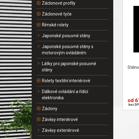
Záclonové profily
Záclonové tyče
Římské rolety
Japonské posuvné stěny
Japonské posuvné stěny s
motorovým ovládáním
Látky pro japonské posuvné
Stěno
stěny
Rolety textilní interiérové
Dálkové ovládání a řídící
elektronika
od 6
bez DP
Záclony
Závěsy interiérové
Závěsy exteriérové