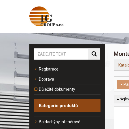
Montá
Katal
Registrace
Doprava
Pa
Důležité dokumenty
Nejlev
Kategorie produktů
Baldachýny interiérové