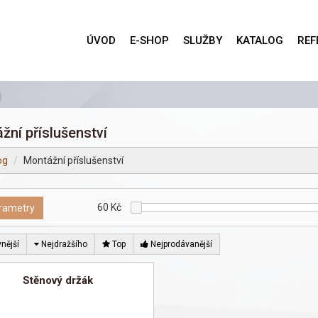
ÚVOD
E-SHOP
SLUŽBY
KATALOG
REF
žní příslušenství
og
Montážní příslušenství
60
Kč
rametry
nější
Nejdražšího
Top
Nejprodávanější
Stěnový držák