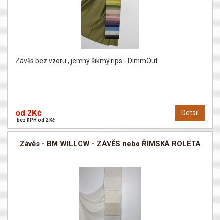
Závěs bez vzoru , jemný šikmý rips - DimmOut
od 2Kč
Detail
bez DPH od 2 Kč
Závěs - BM WILLOW - ZÁVĚS nebo ŘÍMSKÁ ROLETA