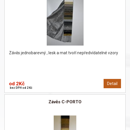
Závěs jednobarevný , lesk a mat tvoří nepředvídatelné vzory
od 2Kč
Detail
bez DPH od 2 Kč
Závěs C-PORTO