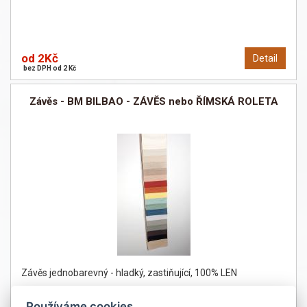
od 2Kč
Detail
bez DPH od 2 Kč
Závěs - BM BILBAO - ZÁVĚS nebo ŘÍMSKÁ ROLETA
Závěs jednobarevný - hladký, zastiňující, 100% LEN
Používáme cookies