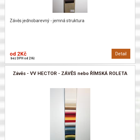
Závěs jednobarevný - jemná struktura
od 2Kč
Detail
bez DPH od 2 Kč
Závěs - VV HECTOR - ZÁVĚS nebo ŘÍMSKÁ ROLETA