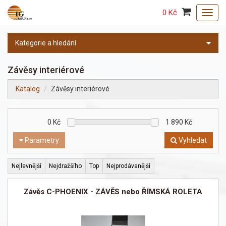
0 Kč
Toggl
navig
Kategorie a hledání
Závěsy interiérové
Katalog
Závěsy interiérové
0
Kč
1 890
Kč
Parametry
Vyhledat
Nejlevnější
Nejdražšího
Top
Nejprodávanější
Závěs C-PHOENIX - ZÁVĚS nebo ŘÍMSKÁ ROLETA