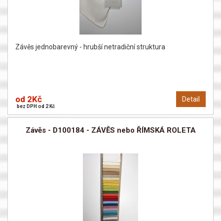
Závěs jednobarevný - hrubší netradiční struktura
od 2Kč
Detail
bez DPH od 2 Kč
Závěs - D100184 - ZÁVĚS nebo ŘÍMSKÁ ROLETA