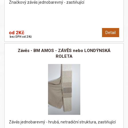
Značkový závěs jednobarevný - zastiňující
od 2Kč
Detail
bez DPH od 2 Kč
Závěs - BM AMOS - ZÁVĚS nebo LONDÝNSKÁ
ROLETA
Závěs jednobarevný - hrubá, netradiční struktura, zastiňující