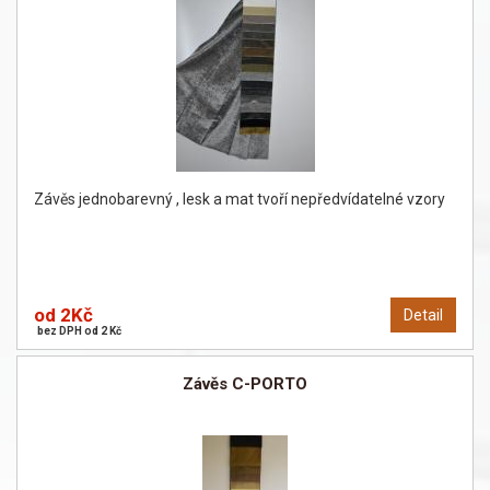
Závěs jednobarevný , lesk a mat tvoří nepředvídatelné vzory
od 2Kč
Detail
bez DPH od 2 Kč
Závěs C-PORTO