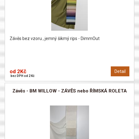
Závěs bez vzoru , jemný šikmý rips - DimmOut
od 2Kč
Detail
bez DPH od 2 Kč
Závěs - BM WILLOW - ZÁVĚS nebo ŘÍMSKÁ ROLETA