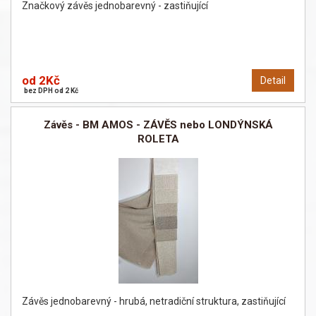
Značkový závěs jednobarevný - zastiňující
od 2Kč
Detail
bez DPH od 2 Kč
Závěs - BM AMOS - ZÁVĚS nebo LONDÝNSKÁ
ROLETA
Závěs jednobarevný - hrubá, netradiční struktura, zastiňující