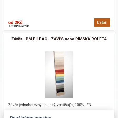
od 2Kč
Detail
bez DPH od 2 Kč
Závěs - BM BILBAO - ZÁVĚS nebo ŘÍMSKÁ ROLETA
Závěs jednobarevný - hladký, zastiňující, 100% LEN
Používáme cookies