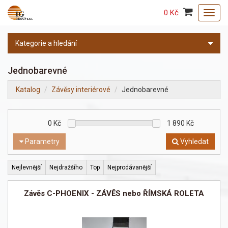
0 Kč
Toggl
navig
Kategorie a hledání
Jednobarevné
Katalog
Závěsy interiérové
Jednobarevné
0
Kč
1 890
Kč
Parametry
Vyhledat
Nejlevnější
Nejdražšího
Top
Nejprodávanější
Závěs C-PHOENIX - ZÁVĚS nebo ŘÍMSKÁ ROLETA