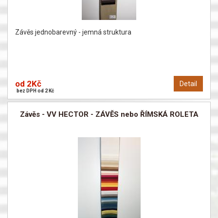
Závěs jednobarevný - jemná struktura
od 2Kč
Detail
bez DPH od 2 Kč
Závěs - VV HECTOR - ZÁVĚS nebo ŘÍMSKÁ ROLETA