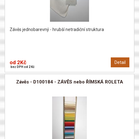
Závěs jednobarevný - hrubší netradiční struktura
od 2Kč
Detail
bez DPH od 2 Kč
Závěs - D100184 - ZÁVĚS nebo ŘÍMSKÁ ROLETA