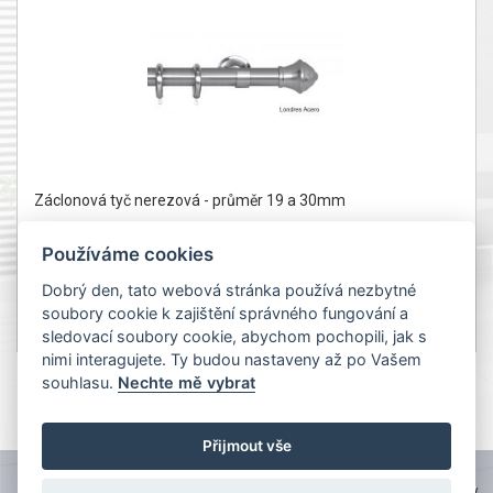
Záclonová tyč nerezová - průměr 19 a 30mm
Používáme cookies
Dobrý den, tato webová stránka používá nezbytné
-25 %
2 Kč
soubory cookie k zajištění správného fungování a
od 1Kč
Detail
sledovací soubory cookie, abychom pochopili, jak s
bez DPH od 1 Kč
nimi interagujete. Ty budou nastaveny až po Vašem
souhlasu.
Nechte mě vybrat
1
Přijmout vše
TOPWEBY - webhosting, domény, tvorba www