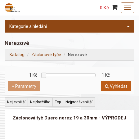
0 Kč
Toggl
navig
Kategorie a hledání
Nerezové
Katalog
Záclonové tyče
Nerezové
1
Kč
1
Kč
Parametry
Vyhledat
Nejlevnější
Nejdražšího
Top
Nejprodávanější
Záclonová tyč Duero nerez 19 a 30mm - VÝPRODEJ