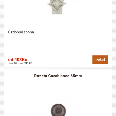
Ozdobná spona
od 403Kč
Detail
bez DPH od 333 Kč
Rozeta Casablanca 65mm