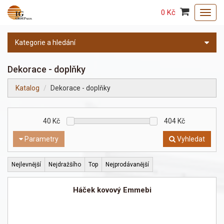
0 Kč
Toggl
navig
Kategorie a hledání
Dekorace - doplňky
Katalog
Dekorace - doplňky
40
Kč
404
Kč
Parametry
Vyhledat
Nejlevnější
Nejdražšího
Top
Nejprodávanější
Háček kovový Emmebi