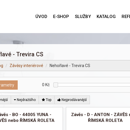
ÚVOD
E-SHOP
SLUŽBY
KATALOG
REF
lavé - Trevira CS
og
Závěsy interiérové
Nehořlavé - Trevira CS
0
Kč
rametry
nější
Nejdražšího
Top
Nejprodávanější
ávěs - BO - 44005 YUNA -
Závěs - D - ANTON - ZÁVĚS
VĚS nebo ŘÍMSKÁ ROLETA
ŘÍMSKÁ ROLETA