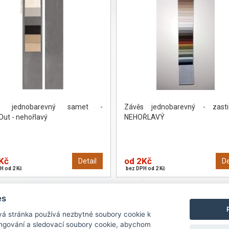
s jednobarevný samet -
Závěs jednobarevný - zastiňu
Out - nehořlavý
NEHOŘLAVÝ
Kč
od 2Kč
Detail
De
H od 2 Kč
bez DPH od 2 Kč
1
2
3
4
5
›
es
vá stránka používá nezbytné soubory cookie k
ungování a sledovací soubory cookie, abychom