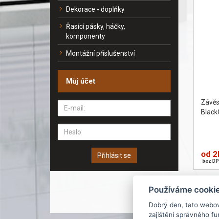
Dekorace - doplňky
Řasící pásky, háčky,
komponenty
Montážní příslušenství
Můj účet
Závě
Black
od 2
Přihlásit se
bez DP
Používáme cooki
Dobrý den, tato webo
zajištění správného f