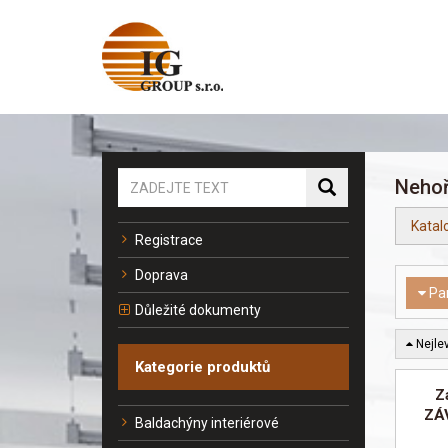
Nehoř
Katal
Registrace
Doprava
Pa
Důležité dokumenty
Nejlev
Kategorie produktů
Z
ZÁ
Baldachýny interiérové