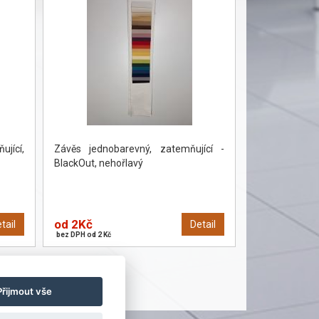
jící,
Závěs jednobarevný, zatemňující -
BlackOut, nehořlavý
od 2Kč
tail
Detail
bez DPH od 2 Kč
»
Přijmout vše