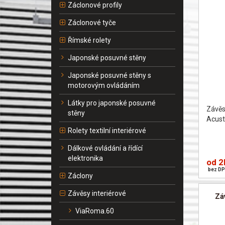
Záclonové profily
Záclonové tyče
Římské rolety
Japonské posuvné stěny
Japonské posuvné stěny s
motorovým ovládáním
Látky pro japonské posuvné
Závěs
stěny
Acust
Rolety textilní interiérové
Dálkové ovládání a řídící
elektronika
od 2
bez DP
Záclony
Závěsy interiérové
Zá
ViaRoma.60