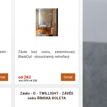
atén -
Závěs bez vzoru, zatemňovací,
BlackOut - oboustranný, nehořlavý
od 2Kč
tail
Detail
bez DPH od 2 Kč
Závěs - D - TWILLIGHT - ZÁVĚS
nebo ŘÍMSKÁ ROLETA