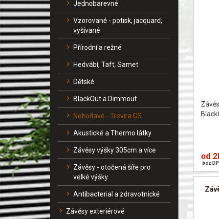
Jednobarevné
Vzorované - potisk, jacquard,
vyšívané
Přírodní a režné
Hedvábí, Taft, Samet
Dětské
BlackOut a Dimmout
Závě
Black
Nehořlavé - Trevira CS
Akustické a Thermo látky
Závěsy výšky 305cm a více
od 2
bez DP
Závěsy - otočená šíře pro
velké výšky
Záv
Antibacterial a zdravotnické
Závěsy exteriérové