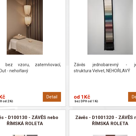
s bez vzoru, zatemňovací,
Závěs jednobarevný - j
Out - nehořlavý
struktura Velvet, NEHOŘLAVÝ
Kč
od 1Kč
Detail
De
H od 2 Kč
bez DPH od 1 Kč
ěs - D100130 - ZÁVĚS nebo
Závěs - D1001320 - ZÁVĚS 
ŘÍMSKÁ ROLETA
ŘÍMSKÁ ROLETA