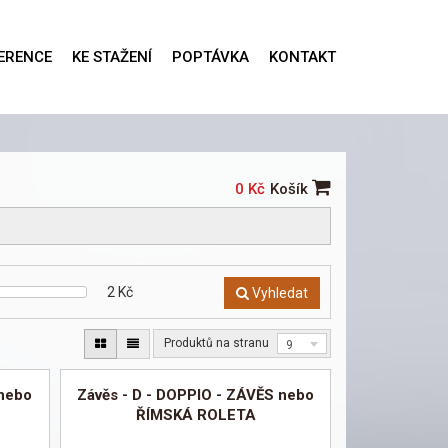
ERENCE
KE STAŽENÍ
POPTÁVKA
KONTAKT
0 Kč
Košík
2
Kč
Vyhledat
Produktů na stranu
9
 nebo
Závěs - D - DOPPIO - ZÁVĚS nebo
ŘÍMSKÁ ROLETA