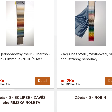
 jednobarevný melír - Thermo -
Závěs bez vzoru, zastiňovací, s
ic - Dimmout - NEHOŘLAVÝ
oboustranný, nehořlavý
Kč
od 2Kč
Detail
De
H od 2 Kč
bez DPH od 2 Kč
věs - D - ECLIPSE - ZÁVĚS
Závěs - D - ROBIN
nebo ŘÍMSKÁ ROLETA