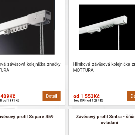
ková závěsová kolejnička značky
Hliníková závěsová kolejnička 
TURA
MOTTURA
 409Kč
od 1 553Kč
Detail
De
H od 1 991 Kč
bez DPH od 1 284 Kč
ávěsový profil Separé 459
Závěsový profil Sintra - šňů
ovládání