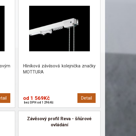
ůrovým
Hliníková závěsová kolejnička značky
MOTTURA
od 1 569Kč
tail
Detail
bez DPH od 1 296 Kč
Závěsový profil Reva - šňůrové
ovládání