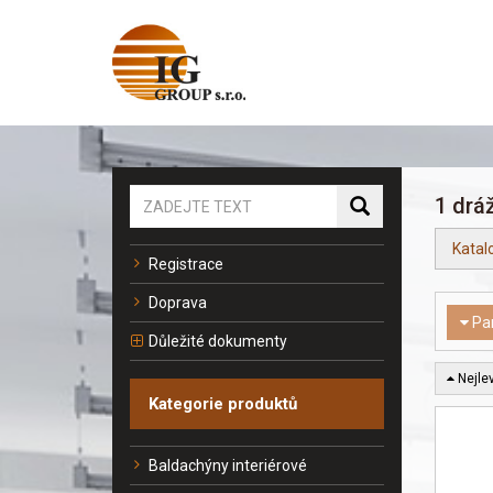
1 drá
Katal
Registrace
Doprava
Pa
Důležité dokumenty
Nejlev
Kategorie produktů
Baldachýny interiérové