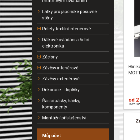
motorovým ovládáním
Látky pro japonské posuvné
stěny
Rolety textilní interiérové
Dálkové ovládání a řídící
elektronika
Záclony
Hliní
Závěsy interiérové
MOT
Závěsy exteriérové
Dekorace - doplňky
od 2
Řasící pásky, háčky,
bez DP
komponenty
Montážní příslušenství
Z
Můj účet