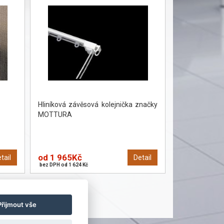
Hliníková závěsová kolejnička značky
MOTTURA
od 1 965Kč
tail
Detail
bez DPH od 1 624 Kč
Přijmout vše