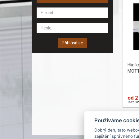
Přihlásit se
Hliní
MOT
od 2
bez DP
Používáme cooki
Dobrý den, tato webo
zajištění správného f