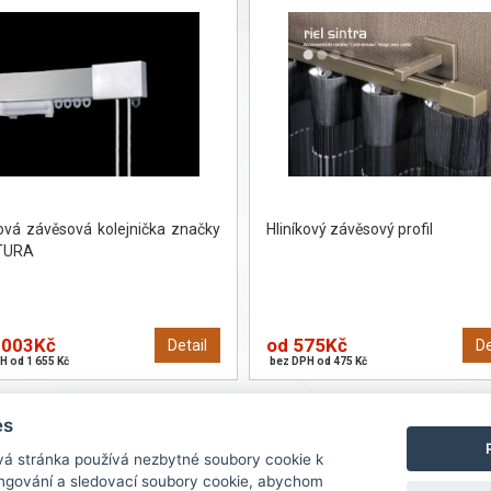
ková závěsová kolejnička značky
Hliníkový závěsový profil
TURA
 003Kč
od 575Kč
Detail
De
H od 1 655 Kč
bez DPH od 475 Kč
1
es
vá stránka používá nezbytné soubory cookie k
ungování a sledovací soubory cookie, abychom