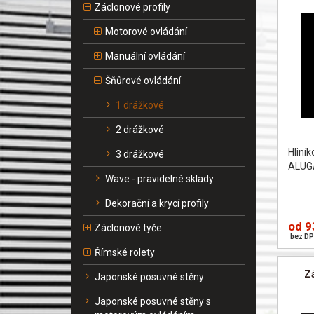
Záclonové profily
Motorové ovládání
Manuální ovládání
Šňůrové ovládání
1 drážkové
2 drážkové
Hliní
3 drážkové
ALUG
Wave - pravidelné sklady
Dekorační a krycí profily
od 9
Záclonové tyče
bez DP
Římské rolety
Z
Japonské posuvné stěny
Japonské posuvné stěny s