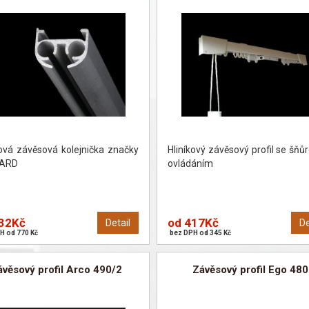
ková závěsová kolejnička značky
Hliníkový závěsový profil se šň
ARD
ovládáním
32Kč
od 417Kč
Detail
De
H od 770 Kč
bez DPH od 345 Kč
ávěsový profil Arco 490/2
Závěsový profil Ego 480