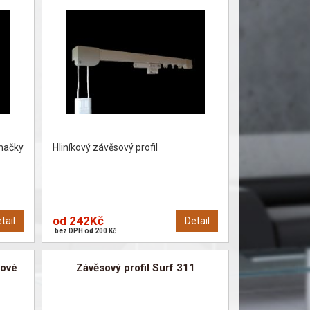
značky
Hliníkový závěsový profil
od 242Kč
tail
Detail
bez DPH od 200 Kč
rové
Závěsový profil Surf 311