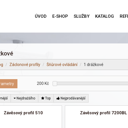
ÚVOD
E-SHOP
SLUŽBY
KATALOG
REF
žkové
og
Záclonové profily
Šňůrové ovládání
1 drážkové
200
Kč
rametry
nější
Nejdražšího
Top
Nejprodávanější
Závěsový profil 510
Závěsový profil 7200BL