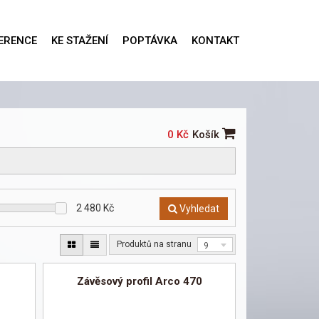
ERENCE
KE STAŽENÍ
POPTÁVKA
KONTAKT
0 Kč
Košík
2 480
Kč
Vyhledat
Produktů na stranu
9
Závěsový profil Arco 470