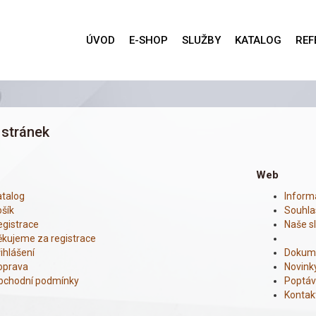
ÚVOD
E-SHOP
SLUŽBY
KATALOG
REF
stránek
Web
atalog
Inform
šík
Souhla
egistrace
Naše s
ěkujeme za registrace
ihlášení
Dokum
oprava
Novink
bchodní podmínky
Poptáv
Kontak