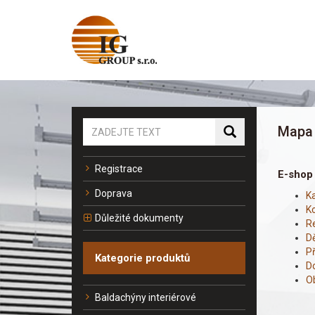
Mapa 
Registrace
E-shop
Doprava
K
Ko
Důležité dokumenty
R
D
Př
Kategorie produktů
D
O
Baldachýny interiérové