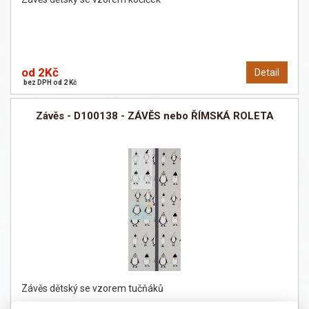
od 2Kč
Detail
bez DPH od 2 Kč
Závěs - D100138 - ZÁVĚS nebo ŘÍMSKÁ ROLETA
Závěs dětský se vzorem tučňáků