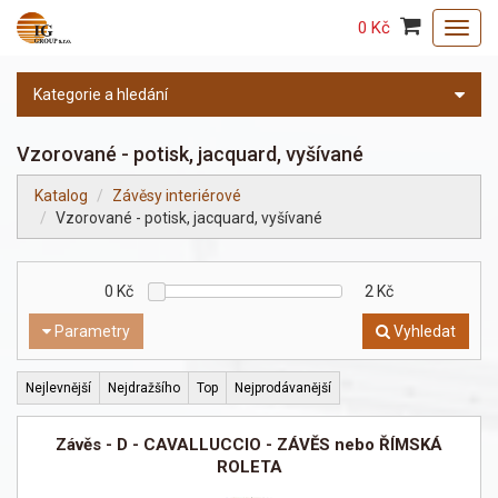
0 Kč
Toggl
navig
Kategorie a hledání
Vzorované - potisk, jacquard, vyšívané
Katalog
Závěsy interiérové
Vzorované - potisk, jacquard, vyšívané
0
Kč
2
Kč
Parametry
Vyhledat
Nejlevnější
Nejdražšího
Top
Nejprodávanější
Závěs - D - CAVALLUCCIO - ZÁVĚS nebo ŘÍMSKÁ
ROLETA