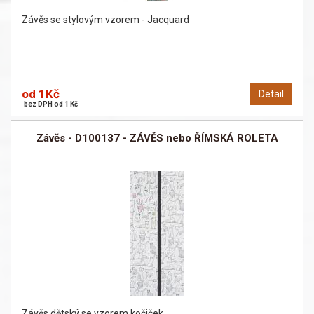
Závěs se stylovým vzorem - Jacquard
od 1Kč
Detail
bez DPH od 1 Kč
Závěs - D100137 - ZÁVĚS nebo ŘÍMSKÁ ROLETA
Závěs dětský se vzorem kočiček