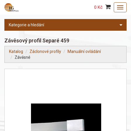
0 Kč
Toggl
navig
Kategorie a hledání
Závěsový profil Separé 459
Katalog
Záclonové profily
Manuální ovládání
Závěsné