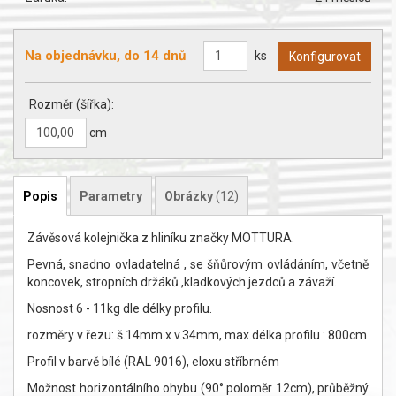
Na objednávku, do 14 dnů
ks
Rozměr (šířka):
cm
Popis
Parametry
Obrázky
(12)
Závěsová kolejnička z hliníku značky MOTTURA.
Pevná, snadno ovladatelná , se šňůrovým ovládáním, včetně
koncovek, stropních držáků ,kladkových jezdců a závaží.
Nosnost 6 - 11kg dle délky profilu.
rozměry v řezu: š.14mm x v.34mm, max.délka profilu : 800cm
Profil v barvě bílé (RAL 9016), eloxu stříbrném
Možnost horizontálního ohybu (90° poloměr 12cm), průběžný