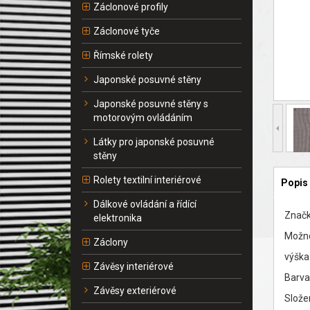
Záclonové profily
Záclonové tyče
Římské rolety
Japonské posuvné stěny
Japonské posuvné stěny s
motorovým ovládáním
Látky pro japonské posuvné
stěny
Rolety textilní interiérové
Popis
Dálkové ovládání a řídící
Značk
elektronika
Možno
Záclony
výška
Závěsy interiérové
Barva
Závěsy exteriérové
Slože