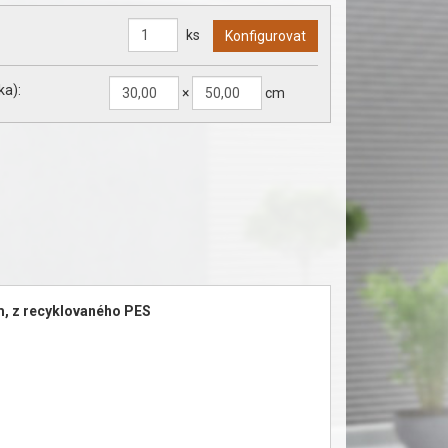
ks
ka):
×
cm
m, z recyklovaného PES