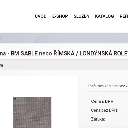
ÚVOD
E-SHOP
SLUŽBY
KATALOG
REF
ona - BM SABLE nebo ŘÍMSKÁ / LONDÝNSKÁ ROL
og
Značková záclona bez vz
Cena s DPH:
Cena bez DPH:
Záruka: