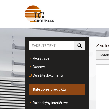
Zácl
Katal
Registrace
Doprava
Důležité dokumenty
Kategorie produktů
Baldachýny interiérové