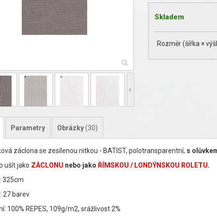
Skladem
Rozměr (šířka × výš
Parametry
Obrázky
(30)
ová záclona se zesílenou nitkou - BATIST, polotransparentní,
s olůvke
 ušít jako
ZÁCLONU
nebo jako
ŘÍMSKOU / LONDÝNSKOU ROLETU
.
: 325cm
: 27 barev
ní: 100% REPES, 109g/m2, srážlivost 2%