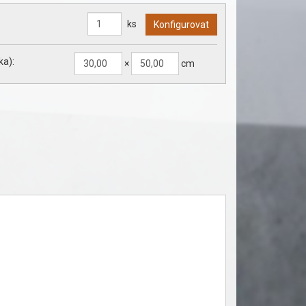
ks
ka):
×
cm