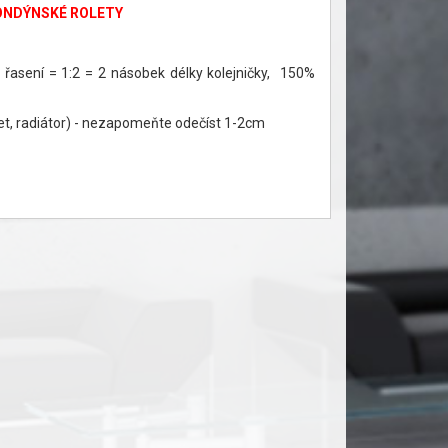
LONDÝNSKÉ ROLETY
% řasení = 1:2 = 2 násobek délky kolejničky, 150%
et, radiátor) - nezapomeňte odečíst 1-2cm