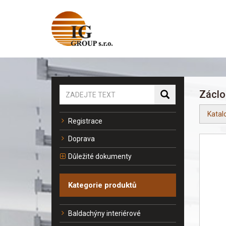
Zácl
Katal
Registrace
Doprava
Důležité dokumenty
Kategorie produktů
Baldachýny interiérové