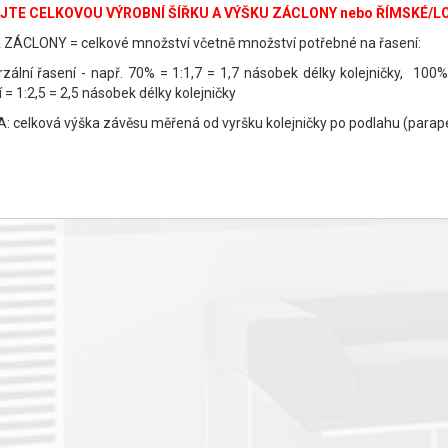
JTE CELKOVOU VÝROBNÍ ŠÍŘKU A VÝŠKU ZÁCLONY nebo ŘÍMSKÉ/
 ZÁCLONY = celkové množství včetně množství potřebné na řasení:
rzální řasení - např. 70% = 1:1,7 = 1,7 násobek délky kolejničky, 100
 = 1:2,5 = 2,5 násobek délky kolejničky
: celková výška závěsu měřená od vyršku kolejničky po podlahu (parap