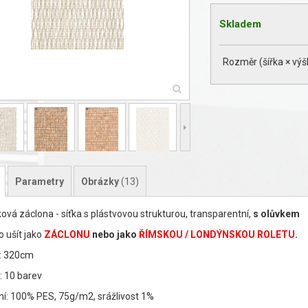
Skladem
Rozměr (šířka × výš
Parametry
Obrázky
(13)
ová záclona - síťka s plástvovou strukturou, transparentní,
s olůvkem
 ušít jako
ZÁCLONU
nebo jako
ŘÍMSKOU / LONDÝNSKOU ROLETU
.
: 320cm
: 10 barev
ní: 100% PES, 75g/m2, srážlivost 1%