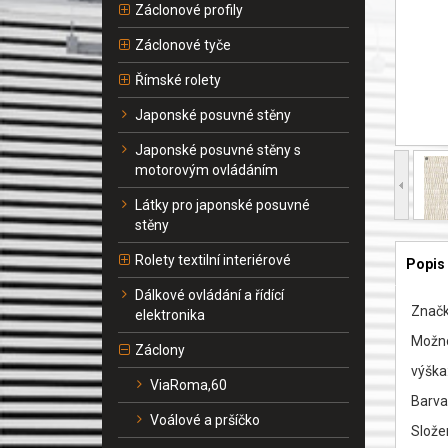
Záclonové profily
Záclonové tyče
Římské rolety
Japonské posuvné stěny
Japonské posuvné stěny s
motorovým ovládáním
Látky pro japonské posuvné
stěny
Rolety textilní interiérové
Popis
Dálkové ovládání a řídící
Značk
elektronika
Možno
Záclony
výška
ViaRoma,60
Barva
Voálové a pršíčko
Slože