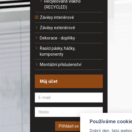
Recyklované vlákno
(RECYCLED)
Závěsy interiérové
Závěsy exteriérové
Dekorace - doplňky
Řasící pásky, háčky,
komponenty
Montážní příslušenství
Můj účet
Používáme cooki
Přihlásit se
Dobrý den, tato webo