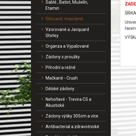
Sablé , Batist, Mušelín,
ZADE
Etamin
ŠÍŘKA
Síťované, macramé
Unive
řasení
Vzorované a Jacquard
Shirley
VÝŠKA
Organza a Vypalované
Záclony s proužky
Přírodní a režné
Mačkané - Crush
Dětské záclony
Nehořlavé - Trevira CS a
Akustické
Záclony výšky 305cm a více
Antibacterial a zdravotnické