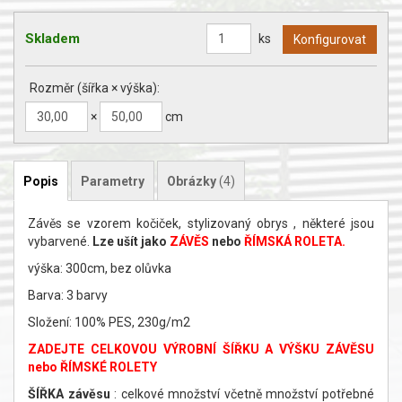
Skladem
ks
Rozměr (šířka × výška):
×
cm
Popis
Parametry
Obrázky
(4)
Závěs se vzorem kočiček, stylizovaný obrys , některé jsou
vybarvené.
Lze ušít jako
ZÁVĚS
nebo
ŘÍMSKÁ ROLETA.
výška: 300cm, bez olůvka
Barva: 3 barvy
Složení: 100% PES, 230g/m2
ZADEJTE CELKOVOU VÝROBNÍ ŠÍŘKU A VÝŠKU ZÁVĚSU
nebo ŘÍMSKÉ ROLETY
ŠÍŘKA závěsu
: celkové množství včetně množství potřebné