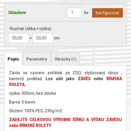
Skladem
ks
Rozměr (šířka × výška):
×
cm
Popis
Parametry
Obrázky
(6)
Závěs se vzorem zvířátek ze ZOO, stylizovaný obrys ,
barevný podklad.
Lze ušít jako
ZÁVĚS
nebo
ŘÍMSKÁ
ROLETA.
výška: 300cm, bez olůvka
Barva: 5 barev
Složení: 100% PES, 230g/m2
ZADEJTE CELKOVOU VÝROBNÍ ŠÍŘKU A VÝŠKU ZÁVĚSU
nebo ŘÍMSKÉ ROLETY