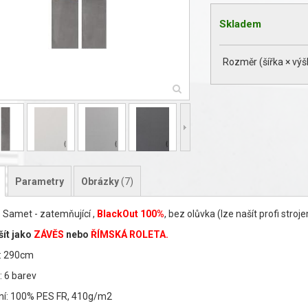
Skladem
Rozměr (šířka × výš
Parametry
Obrázky
(7)
 Samet - zatemňující ,
BlackOut 100%
, bez olůvka (lze našít profi stroj
šít jako
ZÁVĚS
nebo
ŘÍMSKÁ ROLETA.
: 290cm
: 6 barev
ní: 100% PES FR, 410g/m2