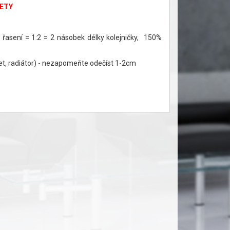
LETY
% řasení = 1:2 = 2 násobek délky kolejničky, 150%
et, radiátor) - nezapomeňte odečíst 1-2cm