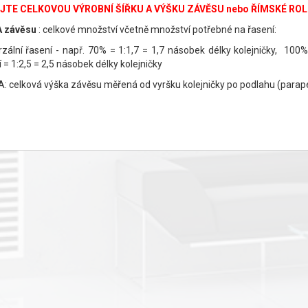
JTE CELKOVOU VÝROBNÍ ŠÍŘKU A VÝŠKU ZÁVĚSU nebo ŘÍMSKÉ RO
 závěsu
: celkové množství včetně množství potřebné na řasení:
rzální řasení - např. 70% = 1:1,7 = 1,7 násobek délky kolejničky, 100
 = 1:2,5 = 2,5 násobek délky kolejničky
: celková výška závěsu měřená od vyršku kolejničky po podlahu (parap