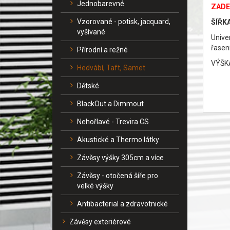
Jednobarevné
ZADE
Vzorované - potisk, jacquard,
ŠÍŘKA
vyšívané
Unive
řasení
Přírodní a režné
VÝŠKA
Hedvábí, Taft, Samet
Dětské
BlackOut a Dimmout
Nehořlavé - Trevira CS
Akustické a Thermo látky
Závěsy výšky 305cm a více
Závěsy - otočená šíře pro
velké výšky
Antibacterial a zdravotnické
Závěsy exteriérové