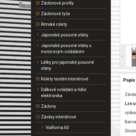
Záclonové profily
Záclonové tyče
Římské rolety
Japonské posuvné stěny
Japonské posuvné stěny s
motorovým ovládáním
Látky pro japonské posuvné
stěny
Rolety textilní interiérové
Popis
Dálkové ovládání a řídící
Závěs
elektronika
Lze u
Záclony
výška
Závěsy interiérové
Barva
ViaRoma.60
Slože