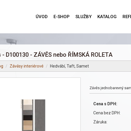
ÚVOD
E-SHOP
SLUŽBY
KATALOG
REF
 - D100130 - ZÁVĚS nebo ŘÍMSKÁ ROLETA
og
Závěsy interiérové
Hedvábí, Taft, Samet
Závěs jednobarevný same
Cena s DPH:
Cena bez DPH:
Záruka: