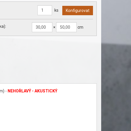
ks
ka):
×
cm
em) -
NEHOŘLAVÝ - AKUSTICKÝ