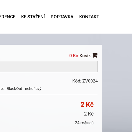
ERENCE
KE STAŽENÍ
POPTÁVKA
KONTAKT
0 Kč
Košík
Kód: ZV0024
t - BlackOut - nehořlavý
2 Kč
2 Kč
24 měsíců